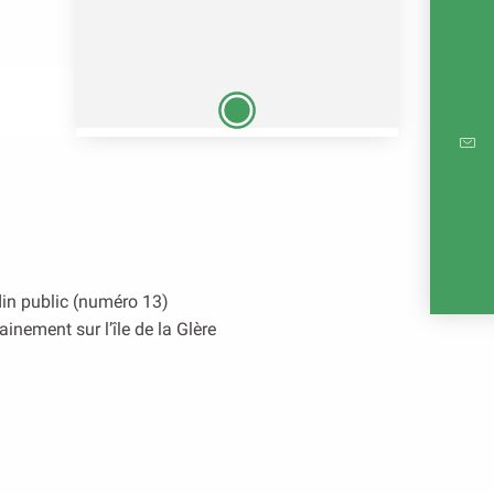
CARTE
RÉ
E
rdin public (numéro 13)
inement sur l’île de la Glère