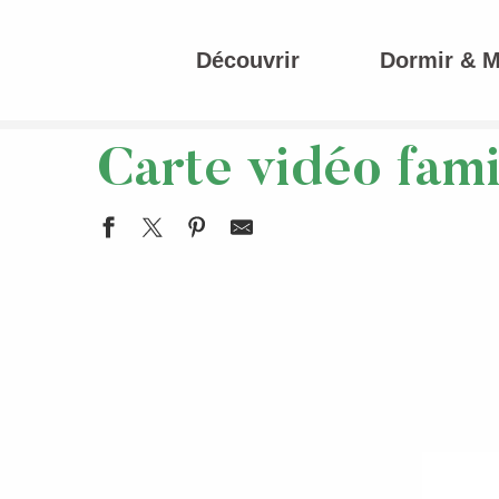
Aller
au
Découvrir
Dormir & 
contenu
Accueil
Carte vidéo famille
principal
Carte vidéo fami