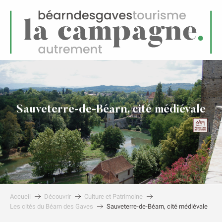
FR
Menu
echerche
Sauveterre-de-Béarn, cité médiévale
Accueil
Découvrir
Culture et Patrimoine
Les cités du Béarn des Gaves
Sauveterre-de-Béarn, cité médiévale