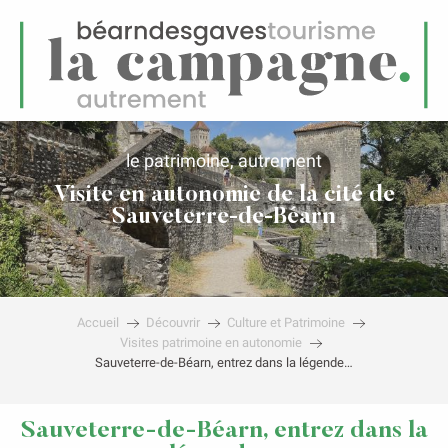
FR
Menu
echerche
le patrimoine, autrement
Visite en autonomie de la cité de
Sauveterre-de-Béarn
Accueil
Découvrir
Culture et Patrimoine
Visites patrimoine en autonomie
Sauveterre-de-Béarn, entrez dans la légende…
Sauveterre-de-Béarn, entrez dans la