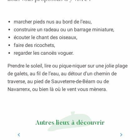
marcher pieds nus au bord de l’eau,
construire un radeau ou un barrage miniature,
écouter le chant des oiseaux,
faire des ricochets,
regarder les canoës voguer.
Prendre le soleil, lire ou pique-niquer sur une jolie plage
de galets, au fil de l’eau, au détour d’un chemin de
traverse, au pied de Sauveterre-de-Béarn ou de
Navarrenx, ou bien là où le vent vous mènera.
Autres lieux à découvrir
Les cures médicales Selya Resort
Thermal & Spa à Salies-de-Béarn