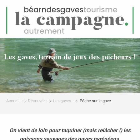
FR
Menu
echerche
Les gaves, terrain de jeux des pêcheurs !
Accueil
Découvrir
Les gaves
Pêche sur le gave
On vient de loin pour taquiner (mais relâcher !) les
poissons sauvages des gaves pyrénéens.