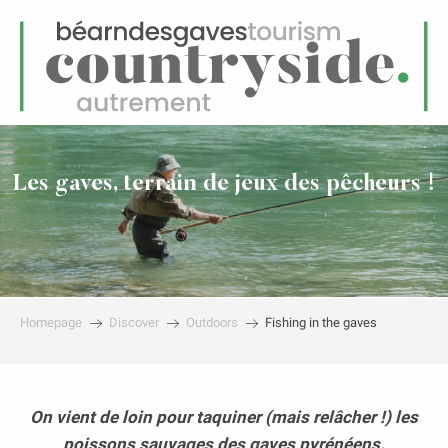
EN
Menu
earch
Les gaves, terrain de jeux des pêcheurs !
Homepage
Discover
Outdoors
Fishing in the gaves
On vient de loin pour taquiner (mais relâcher !) les
poissons sauvages des gaves pyrénéens.