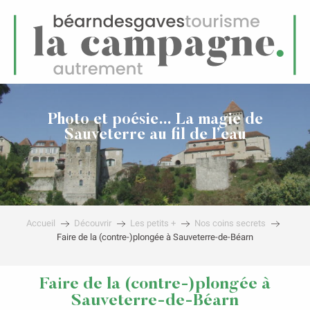
FR
Menu
echerche
Photo et poésie… La magie de
Sauveterre au fil de l’eau
Accueil
Découvrir
Les petits +
Nos coins secrets
Faire de la (contre-)plongée à Sauveterre-de-Béarn
Faire de la (contre-)plongée à
Sauveterre-de-Béarn