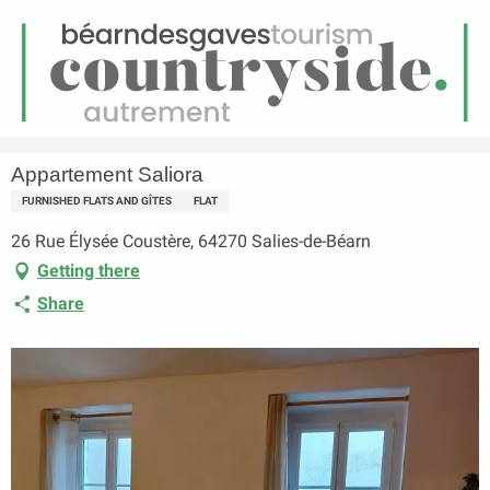
EN
Menu
earch
Homepage
Appartement Saliora
Appartement Saliora
FURNISHED FLATS AND GÎTES
FLAT
26 Rue Élysée Coustère, 64270 Salies-de-Béarn
Getting there
Share