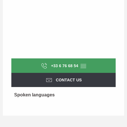
+33 6 76 68 54
▒▒
CONTACT US
Spoken languages
Spoken languages