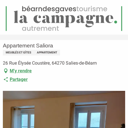
FR
Menu
echerche
Accueil
Appartement Saliora
Appartement Saliora
MEUBLÉS ET GÎTES
APPARTEMENT
26 Rue Élysée Coustère, 64270 Salies-de-Béarn
M'y rendre
Partager