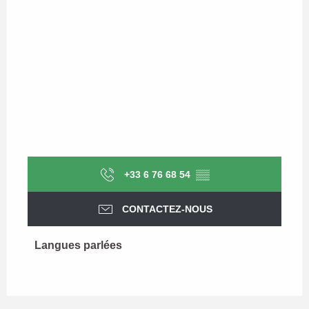
+33 6 76 68 54
▒▒
CONTACTEZ-NOUS
Langues parlées
Langues parlées