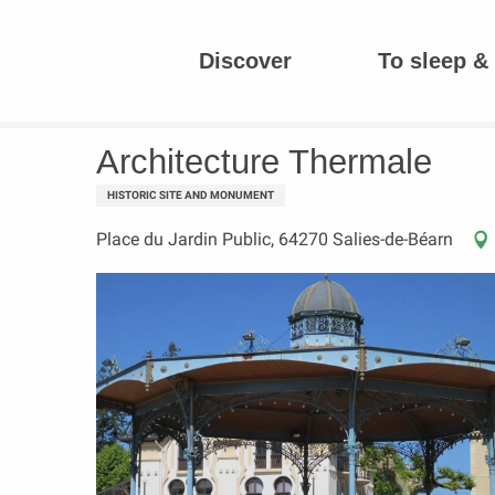
Aller
au
Discover
To sleep & 
contenu
Homepage
Architecture Thermale
principal
Architecture Thermale
HISTORIC SITE AND MONUMENT
Place du Jardin Public, 64270 Salies-de-Béarn