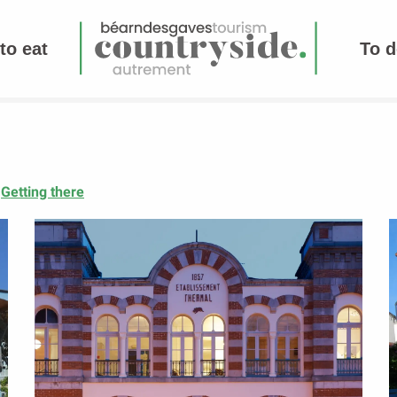
to eat
To d
Getting there