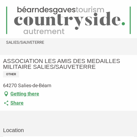
EN
Menu
earch
Homepage
ASSOCIATION LES AMIS DES MEDAILLES MILITAIRE
SALIES/SAUVETERRE
ASSOCIATION LES AMIS DES MEDAILLES
MILITAIRE SALIES/SAUVETERRE
OTHER
64270 Salies-de-Béarn
Getting there
Share
Location