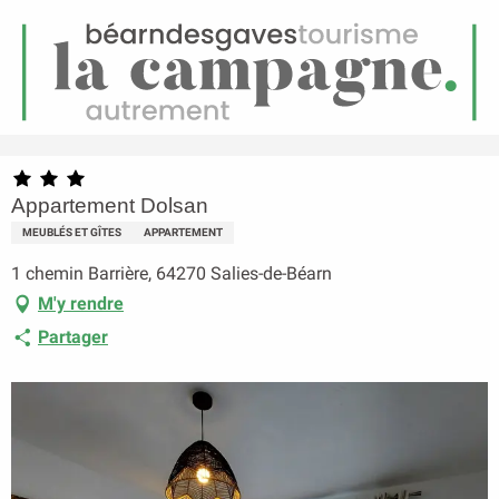
FR
Menu
echerche
Accueil
Appartement Dolsan
Appartement Dolsan
MEUBLÉS ET GÎTES
APPARTEMENT
1 chemin Barrière, 64270 Salies-de-Béarn
M'y rendre
Partager