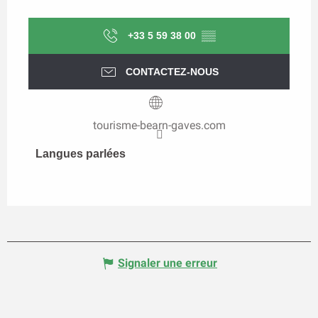
+33 5 59 38 00
▒▒
CONTACTEZ-NOUS
tourisme-bearn-gaves.com
Langues parlées
Langues parlées
Signaler une erreur