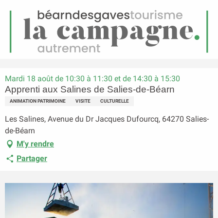
FR
Menu
echerche
Accueil
Apprenti aux Salines de Salies-de-Béarn
Mardi 18 août de 10:30 à 11:30 et de 14:30 à 15:30
Apprenti aux Salines de Salies-de-Béarn
ANIMATION PATRIMOINE
VISITE
CULTURELLE
Les Salines, Avenue du Dr Jacques Dufourcq, 64270 Salies-
de-Béarn
M'y rendre
Partager