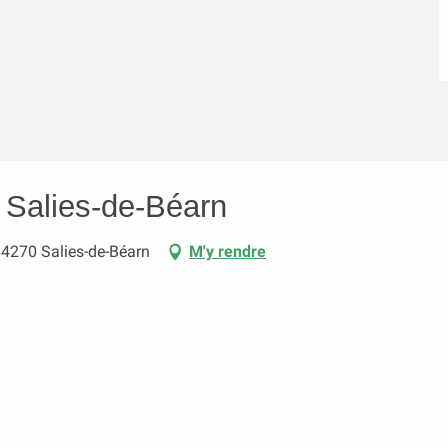
 Salies-de-Béarn
64270 Salies-de-Béarn
M'y rendre