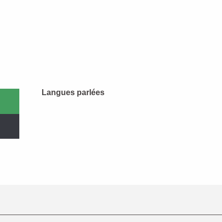
Langues parlées
Langues parlées