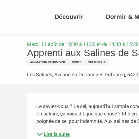
Aller
au
Découvrir
Dormir & 
contenu
Accueil
Apprenti aux Salines de Salies-de-Béarn
principal
Mardi 11 août de 10:30 à 11:30 et de 14:30 à 15:30
Apprenti aux Salines de S
ANIMATION PATRIMOINE
VISITE
CULTURELLE
Les Salines, Avenue du Dr Jacques Dufourcq, 6427
Description
Le saviez-vous ? Le sel, aujourd’hui simple condi
Un salaire, ça vous dit quelque chose ? Et bien..
poignée de sel pour indemnité. Aux salines de S
Lire la suite