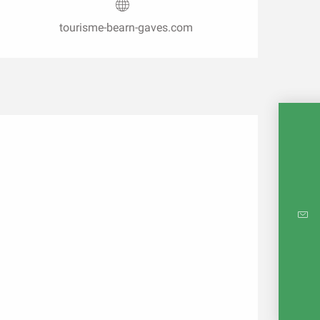
tourisme-bearn-gaves.com
CARTE
RÉ
E