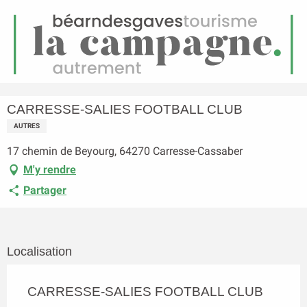
FR
Menu
echerche
Accueil
CARRESSE-SALIES FOOTBALL CLUB
CARRESSE-SALIES FOOTBALL CLUB
AUTRES
17 chemin de Beyourg, 64270 Carresse-Cassaber
M'y rendre
Partager
Localisation
CARRESSE-SALIES FOOTBALL CLUB