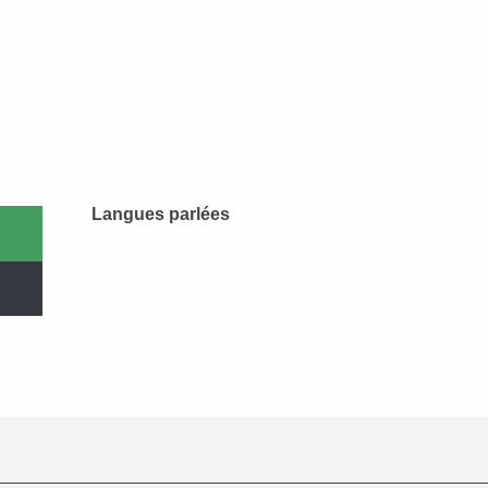
Langues parlées
Langues parlées