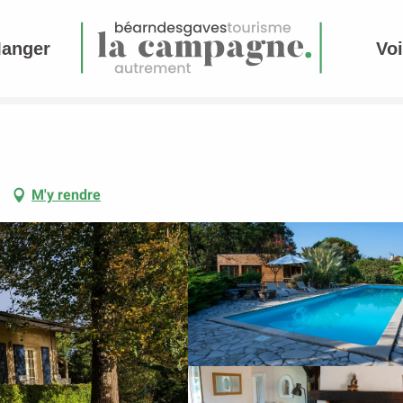
Manger
Voi
M'y rendre