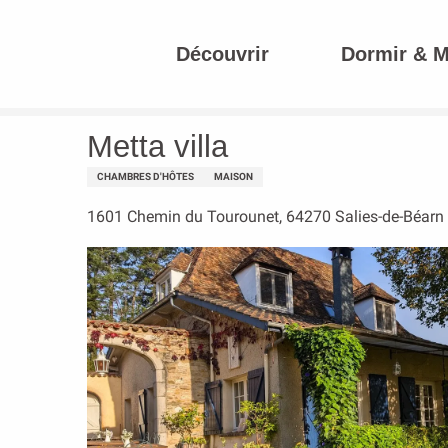
Aller
au
Découvrir
Dormir & 
contenu
Accueil
Metta villa
principal
Metta villa
CHAMBRES D'HÔTES
MAISON
1601 Chemin du Tourounet, 64270 Salies-de-Béarn