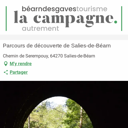
FR
Menu
echerche
Accueil
Parcours de découverte de Salies-de-Béarn
Parcours de découverte de Salies-de-Béarn
Chemin de Serempouy, 64270 Salies-de-Béarn
M'y rendre
Partager