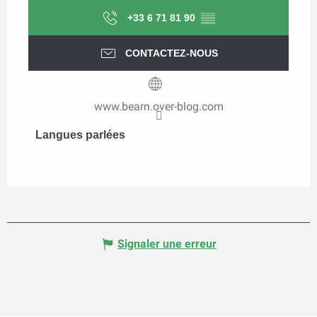
+33 6 71 81 90
▒▒
CONTACTEZ-NOUS
www.bearn.over-blog.com
Langues parlées
Langues parlées
Signaler une erreur