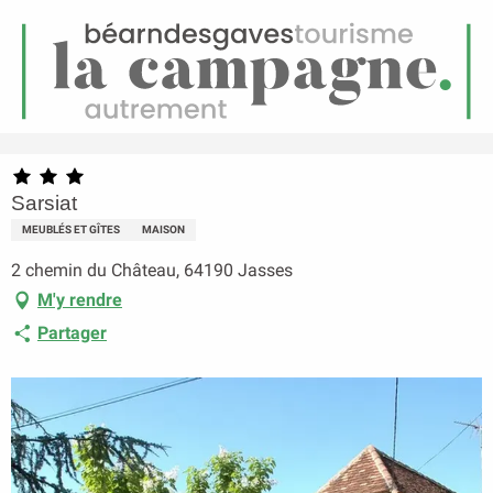
FR
Menu
echerche
Accueil
Sarsiat
Sarsiat
MEUBLÉS ET GÎTES
MAISON
2 chemin du Château, 64190 Jasses
M'y rendre
Partager