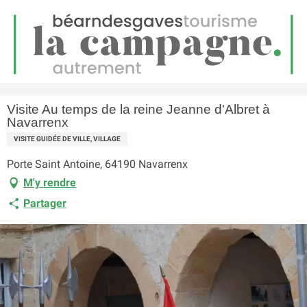
FR
Menu
echerche
Accueil
Visite Au temps de la reine Jeanne d'Albret à Navarrenx
Visite Au temps de la reine Jeanne d'Albret à
Navarrenx
VISITE GUIDÉE DE VILLE, VILLAGE
Porte Saint Antoine, 64190 Navarrenx
M'y rendre
Partager