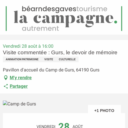
FR
Menu
echerche
Accueil
Visite commentée : Gurs, le devoir de mémoire
Vendredi 28 août à 16:00
Visite commentée : Gurs, le devoir de mémoire
ANIMATION PATRIMOINE
VISITE
CULTURELLE
Pavillon d'accueil du Camp de Gurs, 64190 Gurs
M'y rendre
Partager
+1 PHOTO
Ouverture et coordonnées
28
VENDREDI
AOÛT