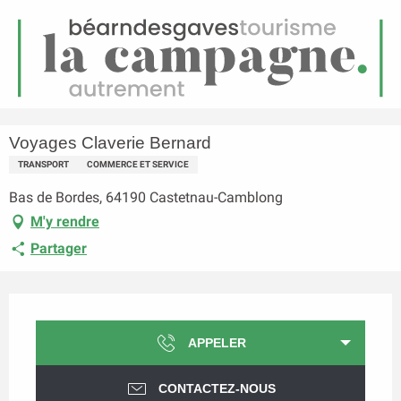
FR
Menu
echerche
Accueil
Voyages Claverie Bernard
Voyages Claverie Bernard
TRANSPORT
COMMERCE ET SERVICE
Bas de Bordes, 64190 Castetnau-Camblong
M'y rendre
Partager
Ouverture et coordonnées
APPELER
CONTACTEZ-NOUS