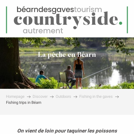
EN
Menu
earch
La pêche en Béarn
Homepage
Discover
Outdoors
Fishing in the gaves
Fishing trips in Béarn
On vient de loin pour taquiner les poissons