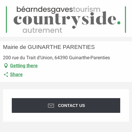
EN
Menu
earch
Homepage
Mairie de GUINARTHE PARENTIES
Mairie de GUINARTHE PARENTIES
200 rue du Trait d'Union, 64390 Guinarthe-Parenties
Getting there
Share
Opening hours & contact details
CONTACT US