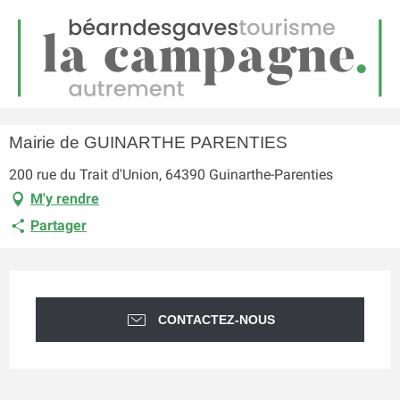
FR
Menu
echerche
Accueil
Mairie de GUINARTHE PARENTIES
Mairie de GUINARTHE PARENTIES
200 rue du Trait d'Union, 64390 Guinarthe-Parenties
M'y rendre
Partager
Ouverture et coordonnées
CONTACTEZ-NOUS