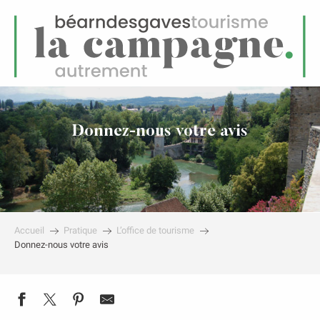
FR
Menu
echerche
Donnez-nous votre avis
Accueil
Pratique
L’office de tourisme
Donnez-nous votre avis