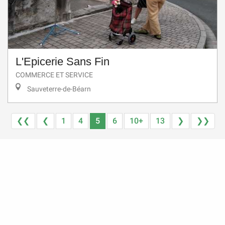
L'Epicerie Sans Fin
COMMERCE ET SERVICE
Sauveterre-de-Béarn
❮❮
❮
1
4
5
6
10+
13
❯
❯❯