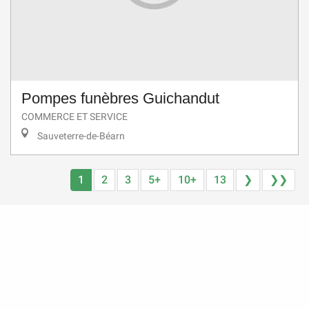
Pompes funèbres Guichandut
COMMERCE ET SERVICE
Sauveterre-de-Béarn
1
2
3
5+
10+
13
❯
❯❯