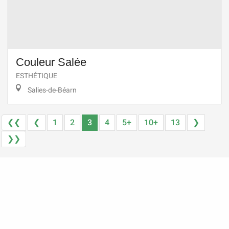
Couleur Salée
ESTHÉTIQUE
Salies-de-Béarn
❮❮
❮
1
2
3
4
5+
10+
13
❯
❯❯