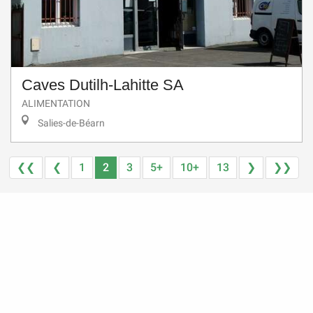
Caves Dutilh-Lahitte SA
ALIMENTATION
Salies-de-Béarn
❮❮
❮
1
2
3
5+
10+
13
❯
❯❯