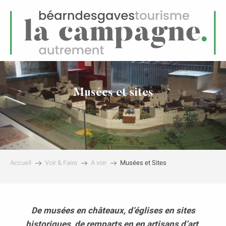
FR
Menu
echerche
Musées et sites
Accueil
Voir & Faire
A voir
Musées et Sites
De musées en châteaux, d’églises en sites
historiques, de remparts en en artisans d’art,