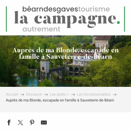
FR
Menu
echerche
Auprès de ma Blonde, escapade en
famille à Sauveterre-de-Béarn
Accueil
Découvrir
Les petits +
Les incontournables
Auprès de ma Blonde, escapade en famille à Sauveterre-de-Béarn